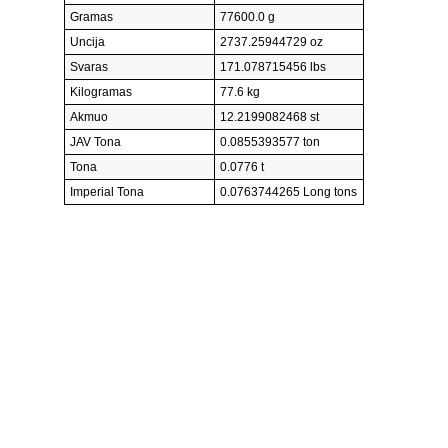
Gramas
77600.0 g
Uncija
2737.25944729 oz
Svaras
171.078715456 lbs
Kilogramas
77.6 kg
Akmuo
12.2199082468 st
JAV Tona
0.0855393577 ton
Tona
0.0776 t
Imperial Tona
0.0763744265 Long tons