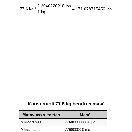
2.2046226218 lbs
77.6 kg *
= 171.078715456 lbs
1 kg
Konvertuoti 77.6 kg bendrus masė
Matavimo vienetas
Masė
Mikrogramas
77600000000.0 µg
Miligramas
77600000.0 mg