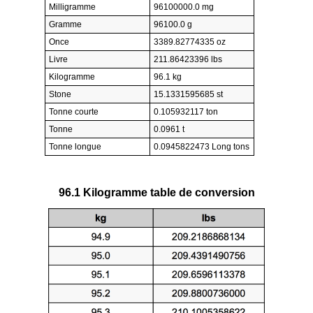
Milligramme
96100000.0 mg
Gramme
96100.0 g
Once
3389.82774335 oz
Livre
211.86423396 lbs
Kilogramme
96.1 kg
Stone
15.1331595685 st
Tonne courte
0.105932117 ton
Tonne
0.0961 t
Tonne longue
0.0945822473 Long tons
96.1 Kilogramme table de conversion