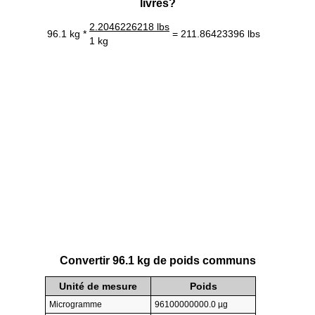
livres?
2.2046226218 lbs
96.1 kg *
= 211.86423396 lbs
1 kg
Convertir 96.1 kg de poids communs
Unité de mesure
Poids
Microgramme
96100000000.0 µg