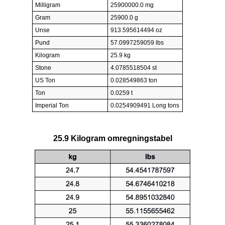
Milligram
25900000.0 mg
Gram
25900.0 g
Unse
913.595614494 oz
Pund
57.0997259059 lbs
Kilogram
25.9 kg
Stone
4.0785518504 st
US Ton
0.028549863 ton
Ton
0.0259 t
Imperial Ton
0.0254909491 Long tons
25.9 Kilogram omregningstabel