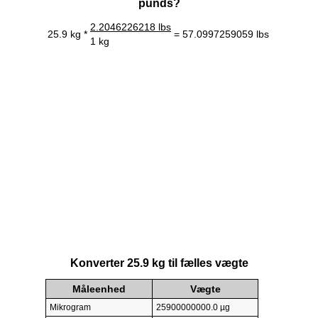
punds?
2.2046226218 lbs
25.9 kg *
= 57.0997259059 lbs
1 kg
Konverter 25.9 kg til fælles vægte
Måleenhed
Vægte
Mikrogram
25900000000.0 µg